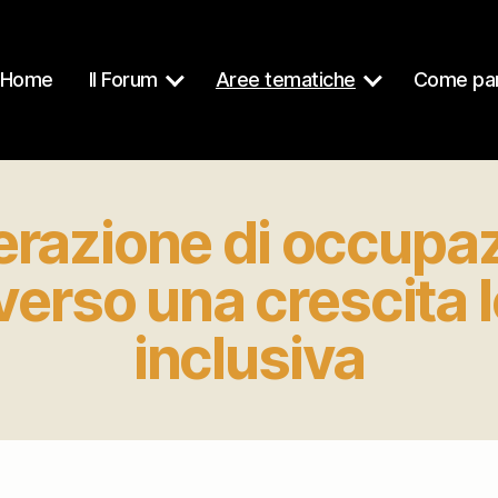
Home
Il Forum
Aree tematiche
Come par
razione di occupa
verso una crescita 
inclusiva