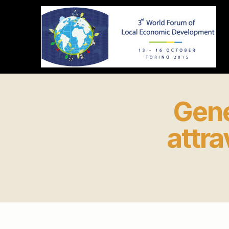
ledforumtorino2015.org
Gene
attra