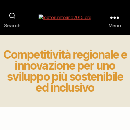
ledforumtorino2015.org
Search
Menu
Competitività regionale e
innovazione per uno
sviluppo più sostenibile
ed inclusivo